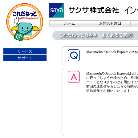
ホーム
お問合せ窓口
これだねっとＱ＆Ａ よくあるご質問
サービス
MacintoshのOutlook Expr
サポート
MacintoshのOutlook Ex
に行ってしまう仕様のため、初回
エラーとなりますのは初回だけで
前回の送受信からしばらく時間が
受信操作をお願いいたします。