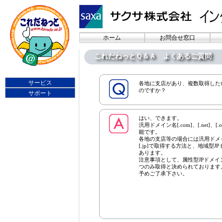
ホーム
お問合せ窓口
これだねっとＱ＆Ａ よくあるご質問
サービス
各地に支店があり、複数取得したい
のですか？
サポート
はい、できます。
汎用ドメイン名[.com]、[.net]、
能です。
各地の支店等の場合には汎用ドメイン名
[.jp]で取得する方法と、地域型JPド
あります。
注意事項として、属性型JPドメイン名[.c
つのみ取得と決められております
予めご了承下さい。