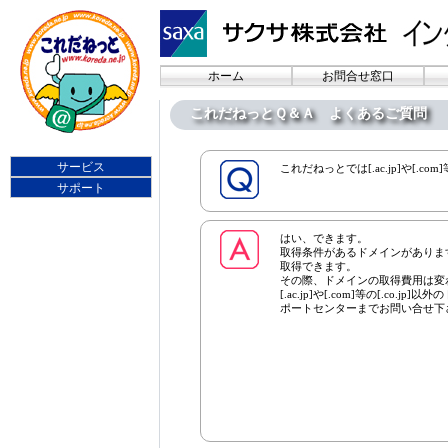
ホーム
お問合せ窓口
これだねっとＱ＆Ａ よくあるご質問
サービス
これだねっとでは[.ac.jp]や[.c
サポート
はい、できます。
取得条件があるドメインがありま
取得できます。
その際、ドメインの取得費用は変
[.ac.jp]や[.com]等の[.c
ポートセンターまでお問い合せ下